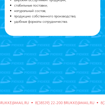
стабильные поставки;
натуральный состав;
продукцию собственного производства;
удобные форматы сотрудничества.
KKE@MAIL.RU
8(38539) 22-200 BRUKKE@MAIL.RU
8(3853