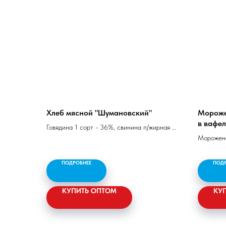
Хлеб мясной "Шумановский"
Мороже
в вафе
Говядина 1 сорт - 36%, свинина п/жирная -
64%, соль, специи.
Морожено
вафельно
Белок - 13 гр, жир - 28 гр, калорийность -
ПОДРОБНЕЕ
ПОД
308 ккал/1290 кДж
КУПИТЬ ОПТОМ
КУ