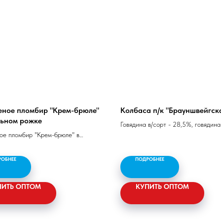
ное пломбир "Крем-брюле"
Колбаса п/к "Брауншвейгск
льном рожке
Говядина в/сорт - 28,5%, говядина
е пломбир "Крем-брюле" в
33%, шпик хребтовый и боковой -
м рожке с м.д.ж 15%
- 16,5%, соль, специи.
РОБНЕЕ
ПОДРОБНЕЕ
Белок - 8 гр, жир - 40 гр,
калорийность - 392 ккал/1642 кД
ПИТЬ ОПТОМ
КУПИТЬ ОПТОМ