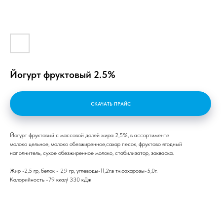
Йогурт фруктовый 2.5%
СКАЧАТЬ ПРАЙС
Йогурт фруктовый с массовой долей жира 2,5%, в ассортименте
молоко цельное, молоко обезжиренное,сахар песок, фруктово ягодный
наполнитель, сухое обезжиренное молоко, стабилизатор, закваска.
Жир -2,5 гр, белок - 2,9 гр, углеводы-11,2г.в т.ч.сахарозы-5,0г.
Калорийность -79 ккал/ 330 кДж