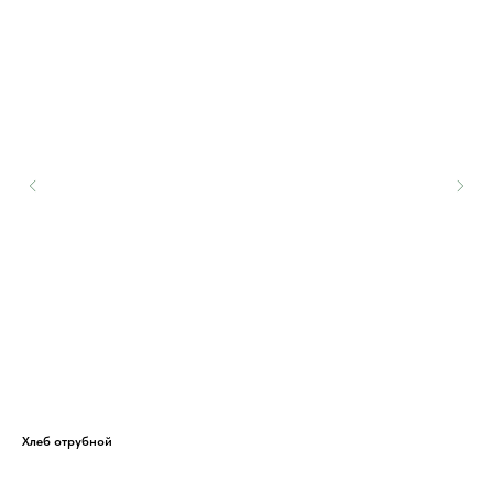
Хлеб отрубной
Тор
Тор
Мук