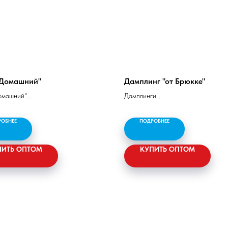
Домашний"
Дамплинг "от Брюкке"
омашний"
Дамплинги
летное говяжье - 50%, мясо
Тесто: мука пшеничная хлебопекар
п/жирное - 50%.
вода питьевая, масло подсолнечно
РОБНЕЕ
ПОДРОБНЕЕ
порошок яичный, соль Начинка: го
6 гр, жир - 25 гр,
свинина, вода питьевая, лук репча
ость - 289 ккал/1210 кДж
ПИТЬ ОПТОМ
свежий, соль, специи
КУПИТЬ ОПТОМ
Белок - 12 гр, жир - 35 гр, углевод
гр.
Каллорийность - 883 кДж/211 кКа