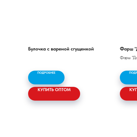
Булочка с вареной сгущенкой
Фарш "
Фарш "Д
Мясо кот
свинина 
ПОДРОБНЕЕ
ПОД
Белок - 1
КУПИТЬ ОПТОМ
калорийн
КУ