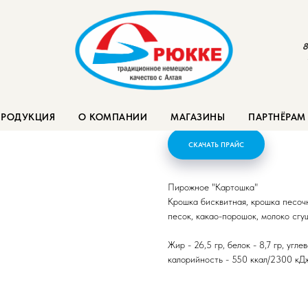
8
Пирожное "Карто
ПРОДУКЦИЯ
О КОМПАНИИ
МАГАЗИНЫ
ПАРТНЁРАМ
СКАЧАТЬ ПРАЙС
Пирожное "Картошка"
Крошка бисквитная, крошка песочн
песок, какао-порошок, молоко сгу
Жир - 26,5 гр, белок - 8,7 гр, углев
калорийность - 550 ккал/2300 кД