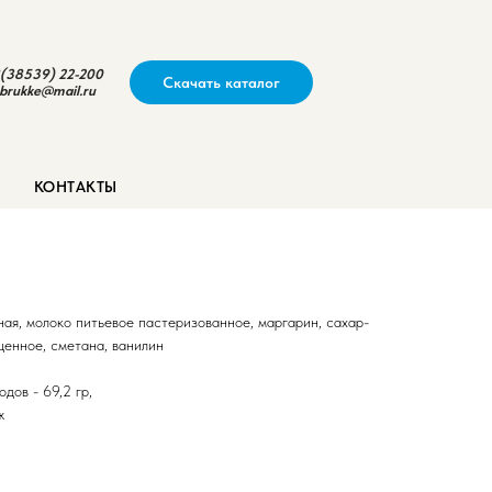
(38539) 22-200
Скачать каталог
brukke@mail.ru
шка"
КОНТАКТЫ
ая, молоко питьевое пастеризованное, маргарин, сахар-
щенное, сметана, ванилин
одов - 69,2 гр,
ж