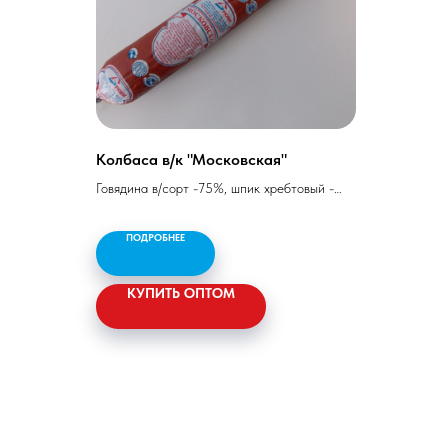
Колбаса в/к "Московская"
Говядина в/сорт -75%, шпик хребтовый -
ная в/с,
25%, соль, специи.
е,
ПОДРОБНЕЕ
вядина,
Белок - 17 гр, жир - 39 гр,
тый
калорийность - 419 ккал/1754 кДж
КУПИТЬ ОПТОМ
ы - 23,5
л