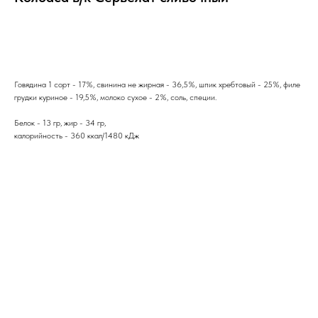
скачать прайс
Говядина 1 сорт - 17%, свинина не жирная - 36,5%, шпик хребтовый - 25%, филе
грудки куриное - 19,5%, молоко сухое - 2%, соль, специи.
Белок - 13 гр, жир - 34 гр,
калорийность - 360 ккал/1480 кДж