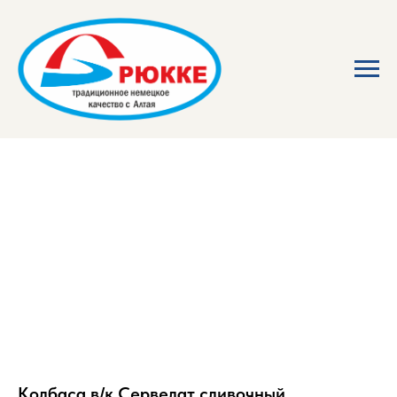
Колбаса в/к Сервелат сливочный