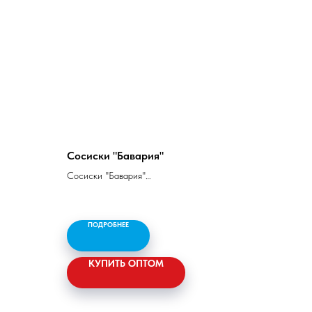
Сосиски "Бавария"
Сосиски "Бавария"
Говядина 1 сорт - 51%, свинина п/жирная -
30,5%, свинина жирная - 15%, животный
белок - 1,5%, молоко сухое - 1,5%, яичный
ПОДРОБНЕЕ
порошок - 0,5%, соль, специи.
Белок - 12 гр, жир - 30 гр,
КУПИТЬ ОПТОМ
калорийность - 331 ккал/1386 кДж