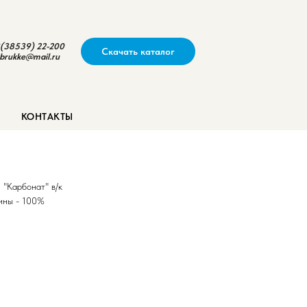
(38539) 22-200
Скачать каталог
brukke@mail.ru
кке"
КОНТАКТЫ
 "Карбонат" в/к
ины - 100%