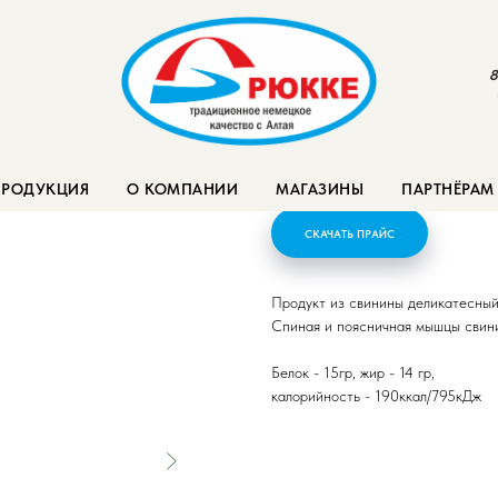
8
Карбонат "От Брю
ПРОДУКЦИЯ
О КОМПАНИИ
МАГАЗИНЫ
ПАРТНЁРАМ
СКАЧАТЬ ПРАЙС
Продукт из свинины деликатесный
Спиная и поясничная мышцы свин
Белок - 15гр, жир - 14 гр,
калорийность - 190ккал/795кДж