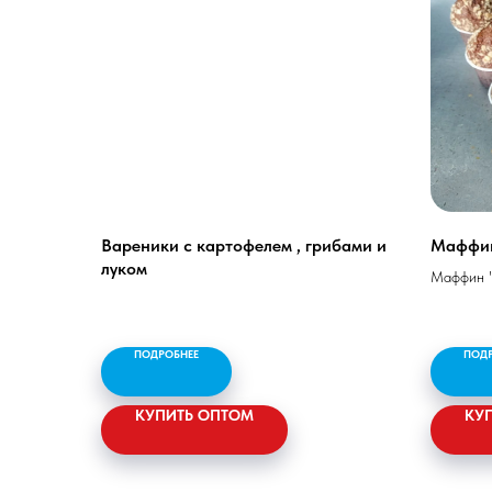
Вареники с картофелем , грибами и
Маффи
луком
Маффин "
Мука пше
питьевая,
растител
ПОДРОБНЕЕ
ПОД
кондитер
КУПИТЬ ОПТОМ
Жир - 26,
КУ
69,2 гр,
калорийн