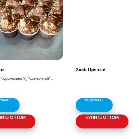
ны
Хлеб Пряный
Карамельный"/"Сливочный"
ничная хлебопекарная в/с, вода
 сахар-песок, масло
ьное, яйцо куриное, смесь
РОБНЕЕ
ПОДРОБНЕЕ
ская
5 гр, белок - 8,7 гр, углеводов -
ПИТЬ ОПТОМ
КУПИТЬ ОПТОМ
ость - 550 ккал/2300 кДж