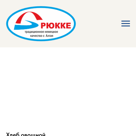
Хлеб овощной