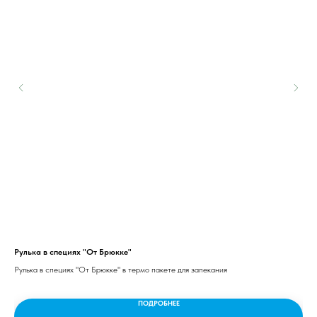
Рулька в специях "От Брюкке"
Печ
Рулька в специях "От Брюкке" в термо пакете для запекания
Печ
Мук
пов
ПОДРОБНЕЕ