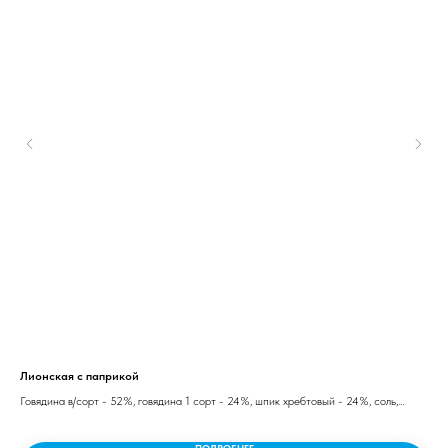
Лионская с паприкой
Сыр
Говядина в/сорт - 52%, говядина 1 сорт - 24%, шпик хребтовый - 24%, соль,
Тво
ь.
специи, хлопья паприки красной.
как
339i