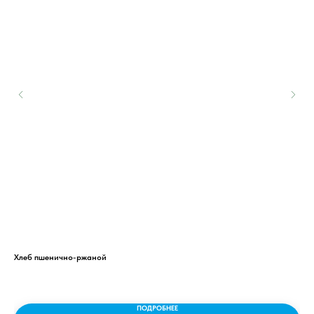
Хлеб пшенично-ржаной
Пир
Пир
Мук
сах
ПОДРОБНЕЕ
зав